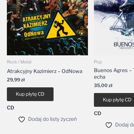
Rock / Metal
Pop
Buenos Agres – 
Atrakcyjny Kazimierz – OdNowa
echa
29,99
zł
35,00
zł
Kup płytę CD
Kup płytę CD
CD
CD
Dodaj do listy życzeń
Dodaj do