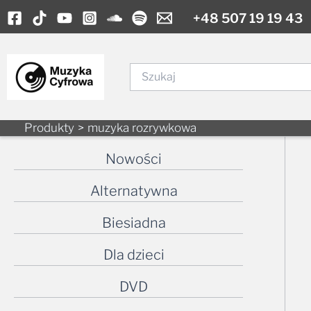
to
content
Szukaj
Produkty
muzyka rozrywkowa
Nowości
Alternatywna
Biesiadna
Dla dzieci
DVD
Elektroniczna