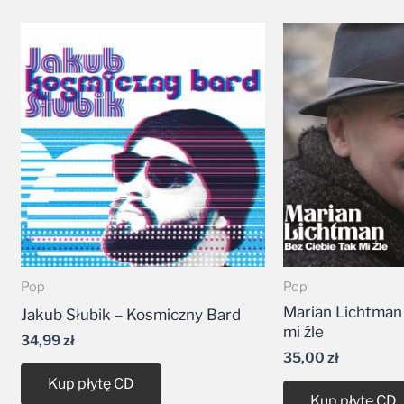
Pop
Pop
Marian Lichtman 
Jakub Słubik – Kosmiczny Bard
mi źle
34,99
zł
35,00
zł
Kup płytę CD
Kup płytę CD
CD