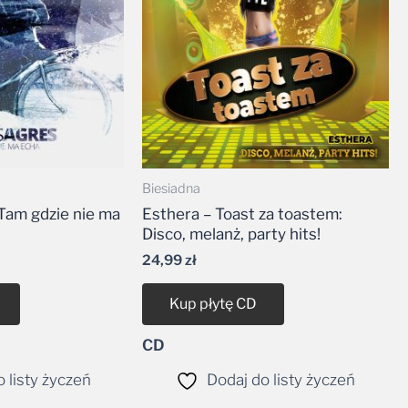
Biesiadna
Tam gdzie nie ma
Esthera – Toast za toastem:
Disco, melanż, party hits!
24,99
zł
Kup płytę CD
CD
 listy życzeń
Dodaj do listy życzeń