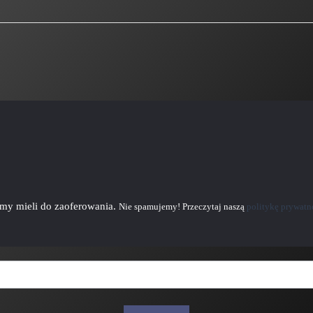
emy mieli do zaoferowania.
Nie spamujemy! Przeczytaj naszą
politykę prywatn