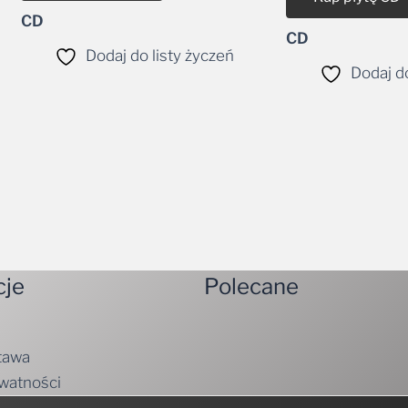
CD
Dodaj do listy życzeń
Dodaj do
cje
Polecane
tawa
ywatności