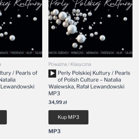
a
Poważna / Klasyczna
Odtwarzacz
ltury / Pearls of
Perły Polskiej Kultury / Pearls
plików
Natalia
of Polish Culture – Natalia
dźwiękowych
ł Lewandowski
Walewska, Rafał Lewandowski
MP3
34,99
zł
Kup MP3
MP3