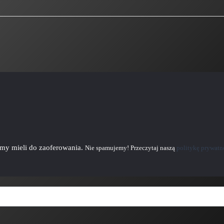
emy mieli do zaoferowania.
Nie spamujemy! Przeczytaj naszą
politykę prywatn