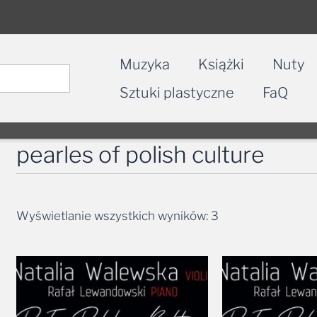
Muzyka
Książki
Nuty
Sztuki plastyczne
FaQ
pearles of polish culture
Wyświetlanie wszystkich wyników: 3
Zakres
cen:
od
34,99 zł
do