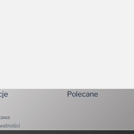
cje
Polecane
tawa
ywatności