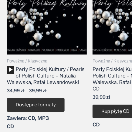
39,99 zł
Poważna / Klasyczna
Poważna / Klasyczn
Odtwarzacz
Perły Polskiej Kultury / Pearls
Perły Polskiej Ku
plików
of Polish Culture – Natalia
Polish Culture – 
dźwiękowych
Walewska, Rafał Lewandowski
Walewska, Rafa
CD
34,99
zł
–
39,99
zł
39,99
zł
Dostępne formaty
Kup płytę CD
Zawiera: CD, MP3
CD
CD