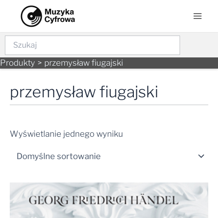
Skip
Mai
to
Men
content
Szukaj
Produkty
przemysław fiugajski
przemysław fiugajski
Wyświetlanie jednego wyniku