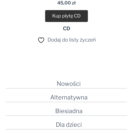
45,00
zł
Kup płytę CD
CD
Dodaj do listy życzeń
Nowości
Alternatywna
Biesiadna
Dla dzieci