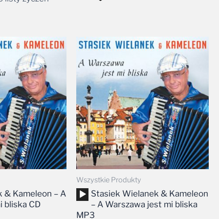
Wszystkie Produkty
Odtwarzacz
k & Kameleon – A
Stasiek Wielanek & Kameleon
plików
 bliska CD
– A Warszawa jest mi bliska
dźwiękowych
MP3