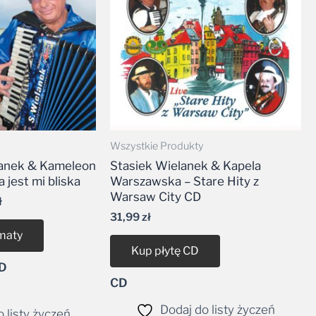
35,00 zł
Wszystkie Produkty
lanek & Kameleon
Stasiek Wielanek & Kapela
 jest mi bliska
Warszawska – Stare Hity z
Warsaw City CD
ł
31,99
zł
maty
Kup płytę CD
CD
CD
Dodaj do listy życzeń
 listy życzeń