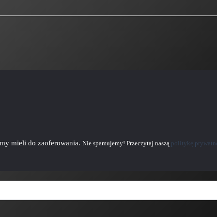
emy mieli do zaoferowania.
Nie spamujemy! Przeczytaj naszą
politykę prywatn