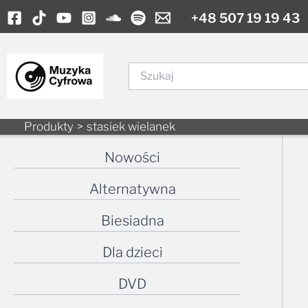
Skip
+48 507 19 19 43
to
content
Szukaj
Produkty
stasiek wielanek
Nowości
Alternatywna
Biesiadna
Dla dzieci
DVD