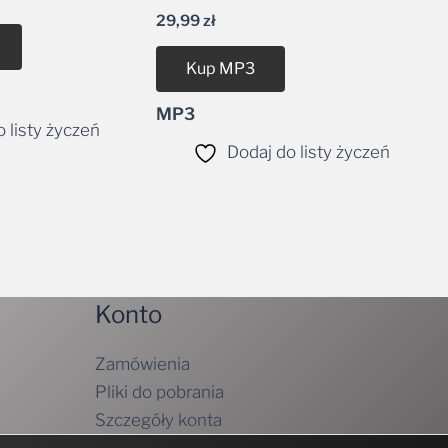
29,99
zł
Kup MP3
MP3
 listy życzeń
Dodaj do listy życzeń
Konto
Zamówienia
Pliki do pobrania
Szczegóły konta