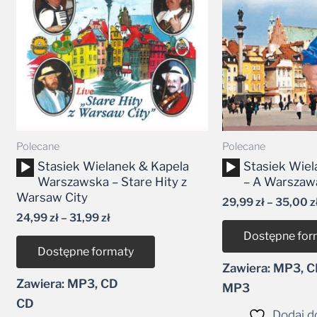
31,99 zł
Polecane
Polecane
Odtwarzacz
Odtwarzacz
Stasiek Wielanek & Kapela
Stasiek Wie
plików
plików
Warszawska – Stare Hity z
– A Warszawa
dźwiękowych
dźwiękowych
Warsaw City
29,99
zł
–
35,00
z
24,99
zł
–
31,99
zł
Dostępne for
Dostępne formaty
Zawiera: MP3, 
Zawiera: MP3, CD
MP3
CD
Dodaj do