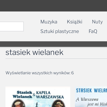
Muzyka
Książki
Nuty
Sztuki plastyczne
FaQ
stasiek wielanek
Wyświetlanie wszystkich wyników: 6
Zakres
cen:
od
24,99 zł
do