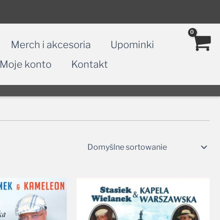
Merch i akcesoria
Upominki
Moje konto
Kontakt
Zakres
cen:
od
29,99 zł
do