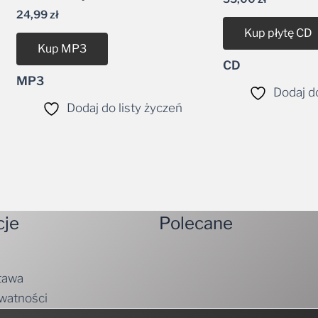
24,99
zł
Kup płytę CD
Kup MP3
CD
MP3
Dodaj do
Dodaj do listy życzeń
cje
Polecane
tawa
ywatności