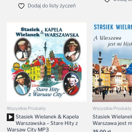
Dodaj do listy życzeń
Wszystkie Produkty
Wszystkie Produkty
Odtwarzacz
Stasiek Wielanek & Kapela
Stasiek Wielane
plików
Warszawska – Stare Hity z
Warszawa jest mi
dźwiękowych
Warsaw City MP3
35,00
zł