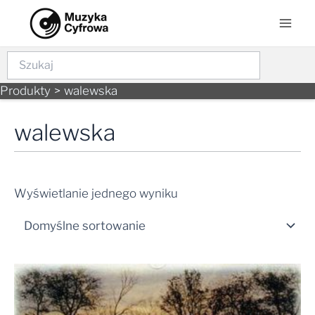
Skip
Mai
to
Men
content
Szukaj
Produkty
walewska
walewska
Wyświetlanie jednego wyniku