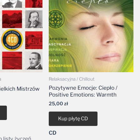
a
Relaksacyjna / Chillout
Pozytywne Emocje: Ciepło /
ielkich Mistrzów
Positive Emotions: Warmth
25,00
zł
Kup płytę CD
CD
 listy życzeń