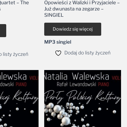
uartet – The
Opowieści z Walizki i Przyjaciele –
s
Już dwunasta na zegarze –
SINGIEL
Dowiedz się więcej
MP3 singiel
Dodaj do listy życzeń
 listy życzeń
Zakres
cen:
od
34,99 zł
do
39,99 zł