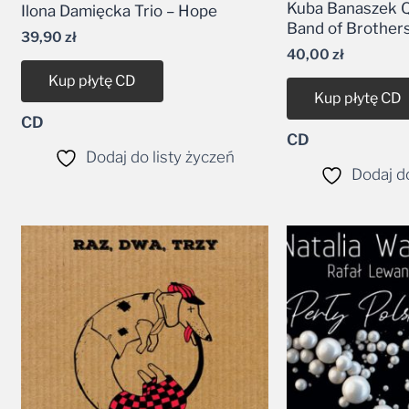
Kuba Banaszek Q
Ilona Damięcka Trio – Hope
Band of Brother
39,90
zł
40,00
zł
Kup płytę CD
Kup płytę CD
CD
CD
Dodaj do listy życzeń
Dodaj do