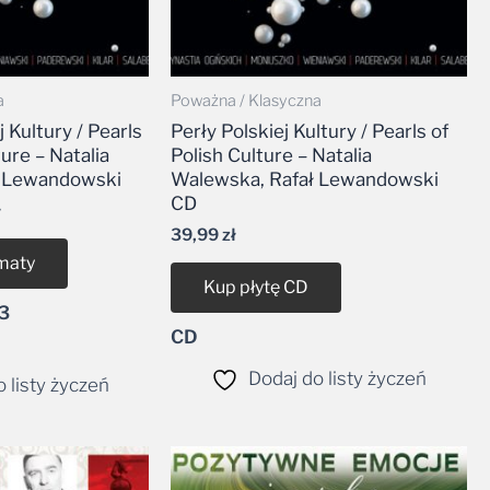
a
Poważna / Klasyczna
j Kultury / Pearls
Perły Polskiej Kultury / Pearls of
ture – Natalia
Polish Culture – Natalia
ł Lewandowski
Walewska, Rafał Lewandowski
CD
ł
39,99
zł
maty
Kup płytę CD
3
CD
Dodaj do listy życzeń
 listy życzeń