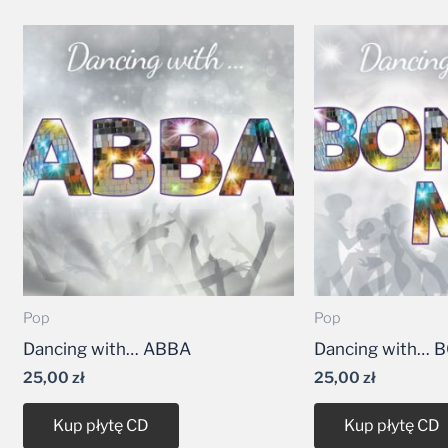
Pop
Pop
Dancing with… ABBA
Dancing with… 
25,00
zł
25,00
zł
Kup płytę CD
Kup płytę CD