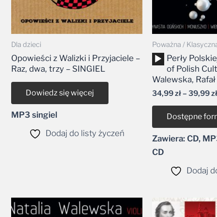
Dla dzieci
Poważna / Klasyczn
Odtwarzacz
Opowieści z Walizki i Przyjaciele –
Perły Polskie
plików
Raz, dwa, trzy – SINGIEL
of Polish Cul
dźwiękowych
Walewska, Rafa
Dowiedz się więcej
34,99
zł
–
39,99
z
MP3 singiel
Dostępne for
Dodaj do listy życzeń
Zawiera: CD, MP
CD
Dodaj do