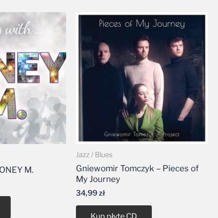
Jazz / Blues
Gniewomir Tomczyk – Pieces of
BONEY M.
My Journey
34,99
zł
Kup płytę CD