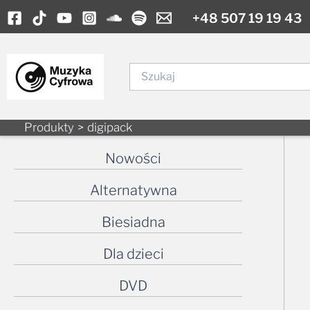
Skip
+48 507 19 19 43
to
content
Szukaj
Produkty
digipack
Nowości
Alternatywna
Biesiadna
Dla dzieci
DVD