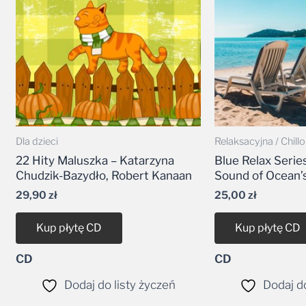
Dla dzieci
Relaksacyjna / Chillo
22 Hity Maluszka – Katarzyna
Blue Relax Serie
Chudzik-Bazydło, Robert Kanaan
Sound of Ocean’
29,90
zł
25,00
zł
Kup płytę CD
Kup płytę CD
CD
CD
Dodaj do listy życzeń
Dodaj do