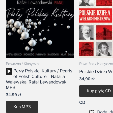
Poważna / Klasyczna
Poważna / Klasyczn
Odtwarzacz
Perły Polskiej Kultury / Pearls
Polskie Dzieła W
plików
of Polish Culture – Natalia
34,90
zł
dźwiękowych
Walewska, Rafał Lewandowski
MP3
Kup płytę CD
34,99
zł
CD
Kup MP3
Dodaj do